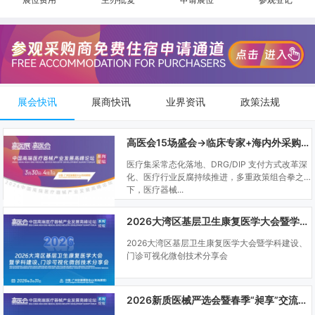
展会快讯
展商快讯
业界资讯
政策法规
高医会15场盛会→临床专家+海内外采购商双向对接
医疗集采常态化落地、DRG/DIP 支付方式改革深
化、医疗行业反腐持续推进，多重政策组合拳之
下，医疗器械...
2026大湾区基层卫生康复医学大会暨学科建设、门诊可视化微创技术分享会
2026大湾区基层卫生康复医学大会暨学科建设、
门诊可视化微创技术分享会
2026新质医械严选会暨春季“昶享”交流会（高医展站）