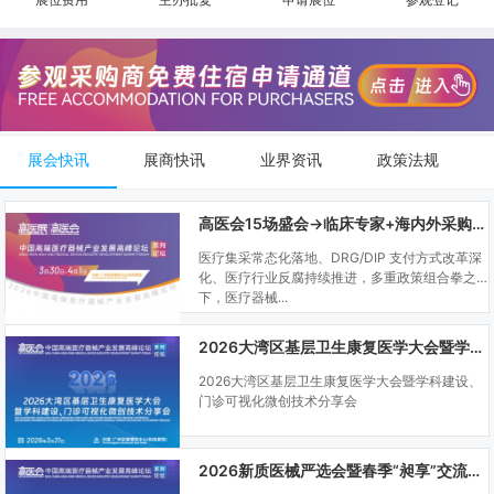
展会快讯
展商快讯
业界资讯
政策法规
高医会15场盛会→临床专家+海内外采购商双向对接
医疗集采常态化落地、DRG/DIP 支付方式改革深
化、医疗行业反腐持续推进，多重政策组合拳之
下，医疗器械...
2026大湾区基层卫生康复医学大会暨学科建设、门诊可视化微创技术分享会
2026大湾区基层卫生康复医学大会暨学科建设、
门诊可视化微创技术分享会
2026新质医械严选会暨春季“昶享”交流会（高医展站）