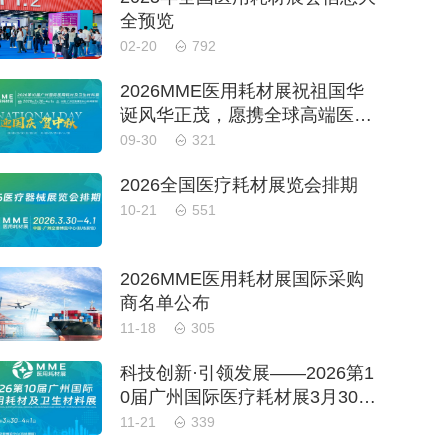
全预览
02-20
792
2026MME医用耗材展祝祖国华
诞风华正茂，愿携全球高端医械
成果，为健康中国建设添砖加
09-30
321
瓦！
2026全国医疗耗材展览会排期
10-21
551
2026MME医用耗材展国际采购
商名单公布
11-18
305
科技创新·引领发展——2026第1
0届广州国际医疗耗材展3月30日
隆重举办
11-21
339