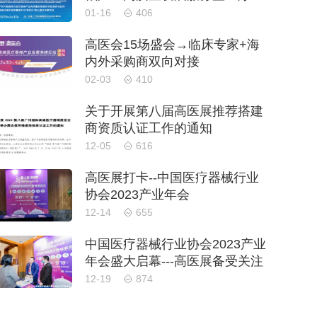
械注册申报质量提升与'零发
01-16
406
补'能力建设交流会
高医会15场盛会→临床专家+海
内外采购商双向对接
02-03
410
关于开展第八届高医展推荐搭建
商资质认证工作的通知
12-05
616
高医展打卡--中国医疗器械行业
协会2023产业年会
12-14
655
中国医疗器械行业协会2023产业
年会盛大启幕---高医展备受关注
12-19
874