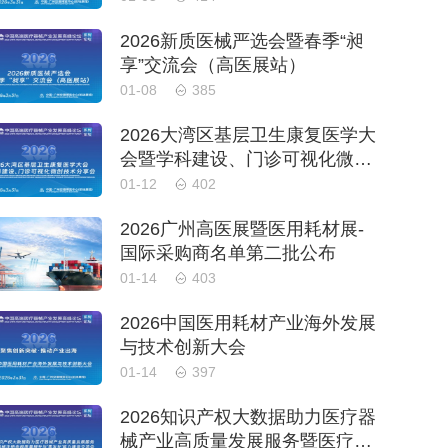
2026新质医械严选会暨春季“昶
享”交流会（高医展站）
01-08
385
2026大湾区基层卫生康复医学大
会暨学科建设、门诊可视化微创
技术分享会
01-12
402
2026广州高医展暨医用耗材展-
国际采购商名单第二批公布
01-14
403
2026中国医用耗材产业海外发展
与技术创新大会
01-14
397
2026知识产权大数据助力医疗器
械产业高质量发展服务暨医疗器