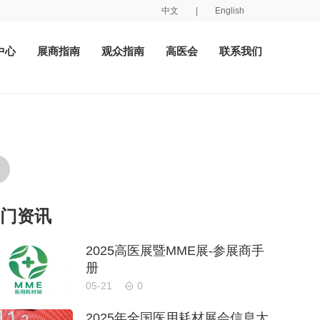
中文
|
English
中心
展商指南
观众指南
高医会
联系我们
门资讯
2025高医展暨MME展-参展商手
册
05-21
0
2025年全国医用耗材展会信息大