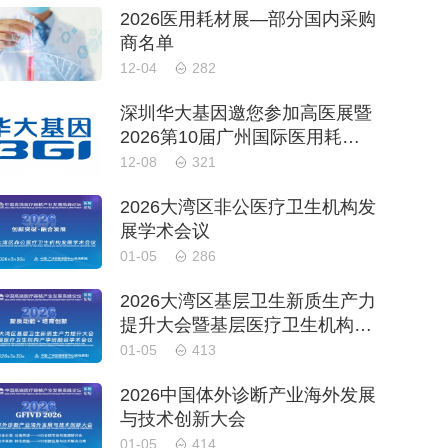
2026医用耗材展—部分国内采购
商名单
12-04
282
深圳华大基因邀您参加高医展暨
2026第10届广州国际医用耗材
及卫生材料展
12-08
321
2026大湾区非公医疗卫生机构发
展学术会议
01-05
286
2026大湾区基层卫生新质生产力
提升大会暨基层医疗卫生机构产
学研融合学术会议
01-05
413
2026中国体外诊断产业海外发展
与技术创新大会
01-05
414