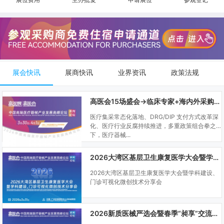
展会快讯
展商快讯
业界资讯
政策法规
高医会15场盛会→临床专家+海内外采购商双向对接
医疗集采常态化落地、DRG/DIP 支付方式改革深
化、医疗行业反腐持续推进，多重政策组合拳之
下，医疗器械...
2026大湾区基层卫生康复医学大会暨学科建设、门诊可视化微创技术分享会
2026大湾区基层卫生康复医学大会暨学科建设、
门诊可视化微创技术分享会
2026新质医械严选会暨春季“昶享”交流会（高医展站）