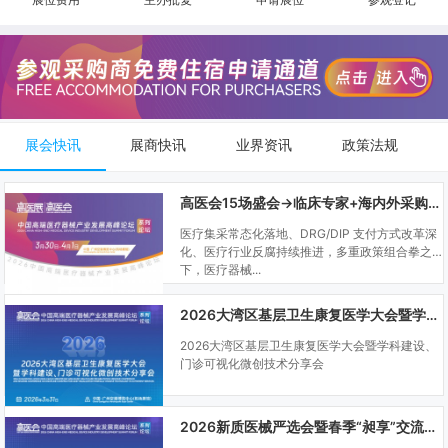
展会快讯
展商快讯
业界资讯
政策法规
高医会15场盛会→临床专家+海内外采购商双向对接
医疗集采常态化落地、DRG/DIP 支付方式改革深
化、医疗行业反腐持续推进，多重政策组合拳之
下，医疗器械...
2026大湾区基层卫生康复医学大会暨学科建设、门诊可视化微创技术分享会
2026大湾区基层卫生康复医学大会暨学科建设、
门诊可视化微创技术分享会
2026新质医械严选会暨春季“昶享”交流会（高医展站）