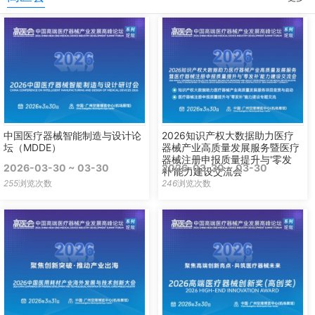
中国医疗器械智能制造与设计论
2026知识产权大数据助力医疗
坛（MDDE）
器械产业高质量发展服务暨医疗
器械注册申报质量提升与'零发
2026-03-30 ~ 03-30
2026-03-30 ~ 03-30
补'能力建设交流会
255
浏览次数
246
浏览次数