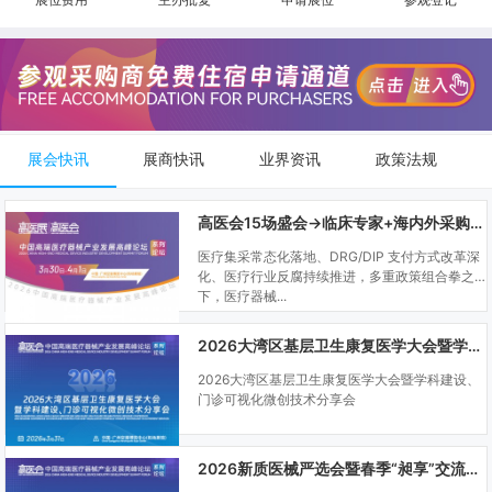
展会快讯
展商快讯
业界资讯
政策法规
高医会15场盛会→临床专家+海内外采购商双向对接
医疗集采常态化落地、DRG/DIP 支付方式改革深
化、医疗行业反腐持续推进，多重政策组合拳之
下，医疗器械...
2026大湾区基层卫生康复医学大会暨学科建设、门诊可视化微创技术分享会
2026大湾区基层卫生康复医学大会暨学科建设、
门诊可视化微创技术分享会
2026新质医械严选会暨春季“昶享”交流会（高医展站）