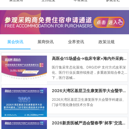
展会快讯
展商快讯
业界资讯
政策法规
高医会15场盛会→临床专家+海内外采购商双向对接
医疗集采常态化落地、DRG/DIP 支付方式改革深
化、医疗行业反腐持续推进，多重政策组合拳之
下，医疗器械...
2026大湾区基层卫生康复医学大会暨学科建设、门诊可视化微创技术分享会
2026大湾区基层卫生康复医学大会暨学科建设、
门诊可视化微创技术分享会
2026新质医械严选会暨春季“昶享”交流会（高医展站）