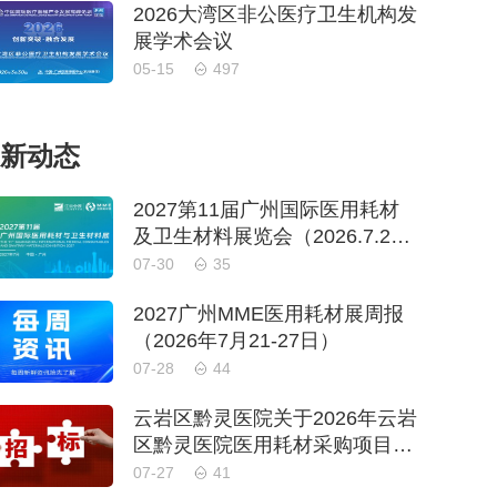
2026大湾区非公医疗卫生机构发
展学术会议
05-15
497
新动态
2027第11届广州国际医用耗材
及卫生材料展览会（2026.7.21-
7.27周报）
07-30
35
2027广州MME医用耗材展周报
（2026年7月21-27日）
07-28
44
云岩区黔灵医院关于2026年云岩
区黔灵医院医用耗材采购项目
（品目三）三次招标的公开招标
07-27
41