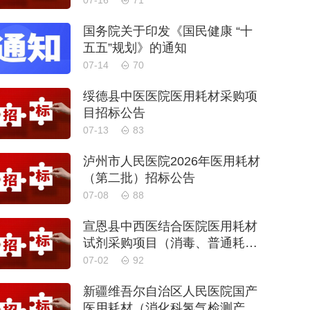
07-16
71
国务院关于印发《国民健康 “十
五五”规划》的通知
07-14
70
绥德县中医医院医用耗材采购项
目招标公告
07-13
83
泸州市人民医院2026年医用耗材
（第二批）招标公告
07-08
88
宣恩县中西医结合医院医用耗材
试剂采购项目（消毒、普通耗
材）公开招标公告
07-02
92
新疆维吾尔自治区人民医院国产
医用耗材（消化科氢气检测产品