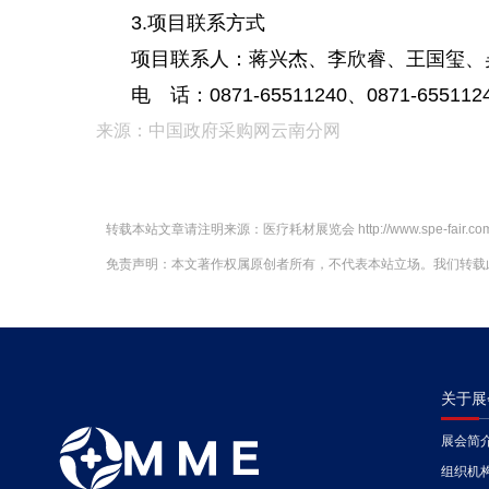
3.项目联系方式
项目联系人：蒋兴杰、李欣睿、王国玺、
电 话：0871-65511240、0871-655112
来源：中国政府采购网云南分网
转载本站文章请注明来源：
医疗耗材展览会
http://www.spe-fair.c
免责声明：本文著作权属原创者所有，不代表本站立场。我们转载
关于展
展会简
组织机