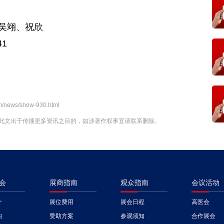
吴翊、祝欣
41
om/news/show-930.html
此文出于传播更多资讯之目的，如涉著作权事宜请联系删除。
会
展商指南
观众指南
会议活动
介
展位费用
展会日程
高医会
构
赞助方案
参观须知
合作展会