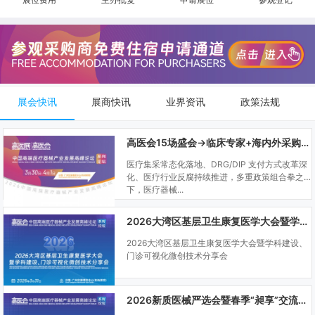
展会快讯
展商快讯
业界资讯
政策法规
高医会15场盛会→临床专家+海内外采购商双向对接
医疗集采常态化落地、DRG/DIP 支付方式改革深
化、医疗行业反腐持续推进，多重政策组合拳之
下，医疗器械...
2026大湾区基层卫生康复医学大会暨学科建设、门诊可视化微创技术分享会
2026大湾区基层卫生康复医学大会暨学科建设、
门诊可视化微创技术分享会
2026新质医械严选会暨春季“昶享”交流会（高医展站）