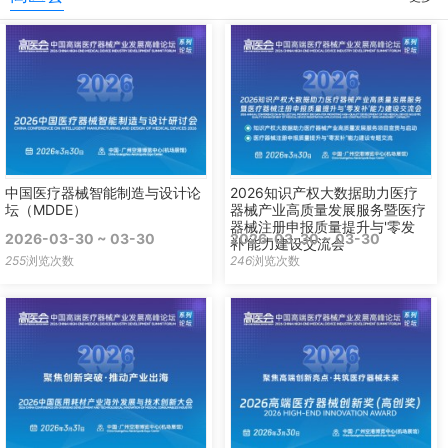
中国医疗器械智能制造与设计论
2026知识产权大数据助力医疗
坛（MDDE）
器械产业高质量发展服务暨医疗
器械注册申报质量提升与'零发
2026-03-30 ~ 03-30
2026-03-30 ~ 03-30
补'能力建设交流会
255
浏览次数
246
浏览次数