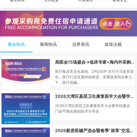
展会快讯
展商快讯
业界资讯
政策法规
高医会15场盛会→临床专家+海内外采购商双向对接
医疗集采常态化落地、DRG/DIP 支付方式改革深
化、医疗行业反腐持续推进，多重政策组合拳之
下，医疗器械...
2026大湾区基层卫生康复医学大会暨学科建设、门诊可视化微创技术分享会
2026大湾区基层卫生康复医学大会暨学科建设、
门诊可视化微创技术分享会
2026新质医械严选会暨春季“昶享”交流会（高医展站）