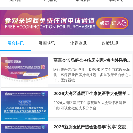
展会快讯
展商快讯
业界资讯
政策法规
高医会15场盛会→临床专家+海内外采购商双向对接
医疗集采常态化落地、DRG/DIP 支付方式改革深
化、医疗行业反腐持续推进，多重政策组合拳之
下，医疗器械...
2026大湾区基层卫生康复医学大会暨学科建设、门诊可视化微创技术分享会
2026大湾区基层卫生康复医学大会暨学科建设、
门诊可视化微创技术分享会
2026新质医械严选会暨春季“昶享”交流会（高医展站）