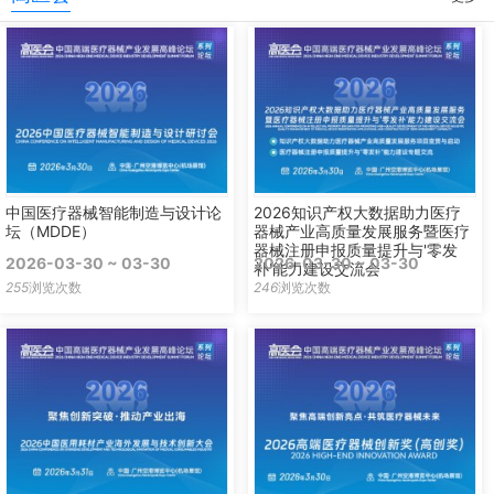
中国医疗器械智能制造与设计论
2026知识产权大数据助力医疗
坛（MDDE）
器械产业高质量发展服务暨医疗
器械注册申报质量提升与'零发
2026-03-30 ~ 03-30
2026-03-30 ~ 03-30
补'能力建设交流会
255
浏览次数
246
浏览次数