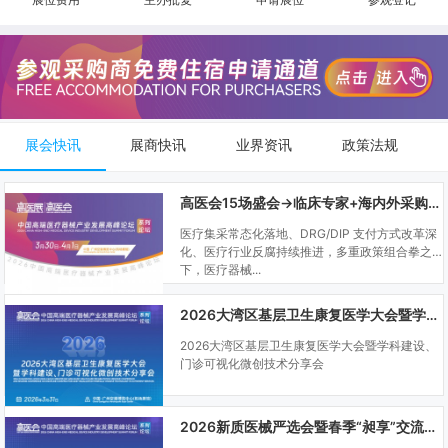
展会快讯
展商快讯
业界资讯
政策法规
高医会15场盛会→临床专家+海内外采购商双向对接
医疗集采常态化落地、DRG/DIP 支付方式改革深
化、医疗行业反腐持续推进，多重政策组合拳之
下，医疗器械...
2026大湾区基层卫生康复医学大会暨学科建设、门诊可视化微创技术分享会
2026大湾区基层卫生康复医学大会暨学科建设、
门诊可视化微创技术分享会
2026新质医械严选会暨春季“昶享”交流会（高医展站）