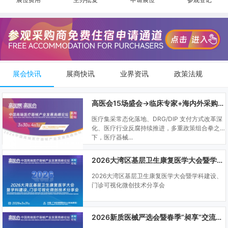
展会快讯
展商快讯
业界资讯
政策法规
高医会15场盛会→临床专家+海内外采购商双向对接
医疗集采常态化落地、DRG/DIP 支付方式改革深
化、医疗行业反腐持续推进，多重政策组合拳之
下，医疗器械...
2026大湾区基层卫生康复医学大会暨学科建设、门诊可视化微创技术分享会
2026大湾区基层卫生康复医学大会暨学科建设、
门诊可视化微创技术分享会
2026新质医械严选会暨春季“昶享”交流会（高医展站）