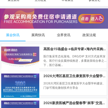
展会快讯
展商快讯
业界资讯
政策法规
高医会15场盛会→临床专家+海内外采购商双向对接
医疗集采常态化落地、DRG/DIP 支付方式改革深
化、医疗行业反腐持续推进，多重政策组合拳之
下，医疗器械...
2026大湾区基层卫生康复医学大会暨学科建设、门诊可视化微创技术分享会
2026大湾区基层卫生康复医学大会暨学科建设、
门诊可视化微创技术分享会
2026新质医械严选会暨春季“昶享”交流会（高医展站）