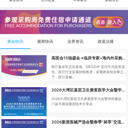
展会快讯
展商快讯
业界资讯
政策法规
高医会15场盛会→临床专家+海内外采购商双向对接
医疗集采常态化落地、DRG/DIP 支付方式改革深
化、医疗行业反腐持续推进，多重政策组合拳之
下，医疗器械...
2026大湾区基层卫生康复医学大会暨学科建设、门诊可视化微创技术分享会
2026大湾区基层卫生康复医学大会暨学科建设、
门诊可视化微创技术分享会
2026新质医械严选会暨春季“昶享”交流会（高医展站）