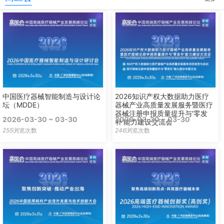
中国医疗器械智能制造与设计论
2026知识产权大数据助力医疗
坛（MDDE）
器械产业高质量发展服务暨医疗
器械注册申报质量提升与'零发
2026-03-30 ~ 03-30
2026-03-30 ~ 03-30
补'能力建设交流会
255
浏览次数
246
浏览次数