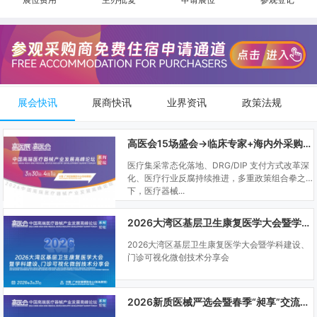
展会快讯
展商快讯
业界资讯
政策法规
高医会15场盛会→临床专家+海内外采购商双向对接
医疗集采常态化落地、DRG/DIP 支付方式改革深
化、医疗行业反腐持续推进，多重政策组合拳之
下，医疗器械...
2026大湾区基层卫生康复医学大会暨学科建设、门诊可视化微创技术分享会
2026大湾区基层卫生康复医学大会暨学科建设、
门诊可视化微创技术分享会
2026新质医械严选会暨春季“昶享”交流会（高医展站）