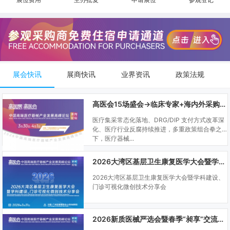
展会快讯
展商快讯
业界资讯
政策法规
高医会15场盛会→临床专家+海内外采购商双向对接
医疗集采常态化落地、DRG/DIP 支付方式改革深
化、医疗行业反腐持续推进，多重政策组合拳之
下，医疗器械...
2026大湾区基层卫生康复医学大会暨学科建设、门诊可视化微创技术分享会
2026大湾区基层卫生康复医学大会暨学科建设、
门诊可视化微创技术分享会
2026新质医械严选会暨春季“昶享”交流会（高医展站）