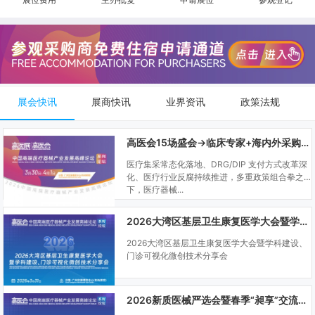
展会快讯
展商快讯
业界资讯
政策法规
高医会15场盛会→临床专家+海内外采购商双向对接
医疗集采常态化落地、DRG/DIP 支付方式改革深
化、医疗行业反腐持续推进，多重政策组合拳之
下，医疗器械...
2026大湾区基层卫生康复医学大会暨学科建设、门诊可视化微创技术分享会
2026大湾区基层卫生康复医学大会暨学科建设、
门诊可视化微创技术分享会
2026新质医械严选会暨春季“昶享”交流会（高医展站）