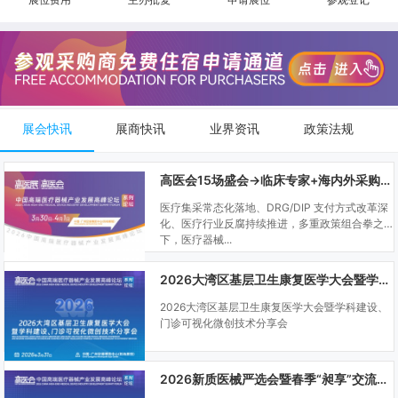
展会快讯
展商快讯
业界资讯
政策法规
高医会15场盛会→临床专家+海内外采购商双向对接
医疗集采常态化落地、DRG/DIP 支付方式改革深
化、医疗行业反腐持续推进，多重政策组合拳之
下，医疗器械...
2026大湾区基层卫生康复医学大会暨学科建设、门诊可视化微创技术分享会
2026大湾区基层卫生康复医学大会暨学科建设、
门诊可视化微创技术分享会
2026新质医械严选会暨春季“昶享”交流会（高医展站）