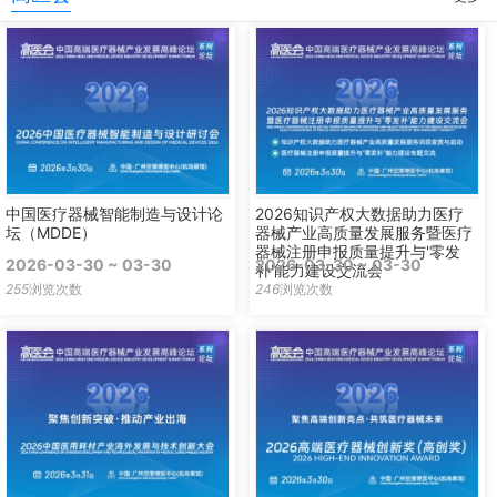
中国医疗器械智能制造与设计论
2026知识产权大数据助力医疗
坛（MDDE）
器械产业高质量发展服务暨医疗
器械注册申报质量提升与'零发
2026-03-30 ~ 03-30
2026-03-30 ~ 03-30
补'能力建设交流会
255
浏览次数
246
浏览次数