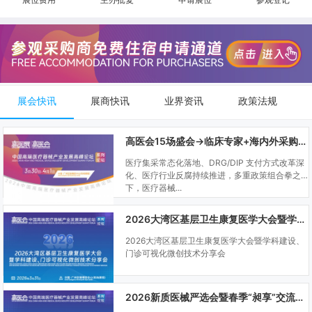
展会快讯
展商快讯
业界资讯
政策法规
高医会15场盛会→临床专家+海内外采购商双向对接
医疗集采常态化落地、DRG/DIP 支付方式改革深
化、医疗行业反腐持续推进，多重政策组合拳之
下，医疗器械...
2026大湾区基层卫生康复医学大会暨学科建设、门诊可视化微创技术分享会
2026大湾区基层卫生康复医学大会暨学科建设、
门诊可视化微创技术分享会
2026新质医械严选会暨春季“昶享”交流会（高医展站）