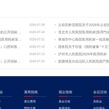
2026-07-28
观山湖区妇幼保健院关于观山湖区妇幼保健院医用耗材采购项目的公开招标公告
淮北市人民医院医用耗材(医用气
2026-07-24
成都市双流区第一人民医院四川大学华西空港医院2026年第二批医用耗材采购项目招标公告
孝感市中心医院医用耗材一批采
2026-07-21
齐齐哈尔医学院附属第一医院（齐齐哈尔医学院第一临床医学院）口腔科医用耗材招标公告
国务院关于印发《国民健康 “十五
2026-07-16
泸州市人民医院2026年医用耗材
2026-07-13
宣恩县中西医结合医院医用耗材试剂采购项目（消毒、普通耗材）公开招标公告
2026-07-02
会
展商指南
观众指南
会议活动
介
展位费用
展会日程
高医会
构
赞助方案
参观须知
合作展会