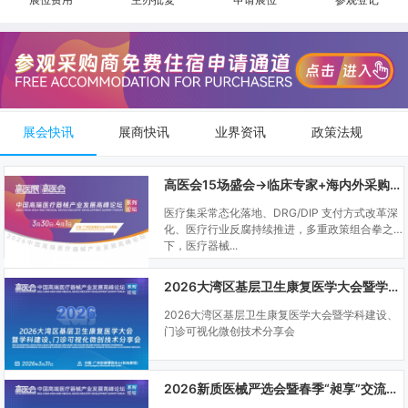
展会快讯
展商快讯
业界资讯
政策法规
高医会15场盛会→临床专家+海内外采购商双向对接
医疗集采常态化落地、DRG/DIP 支付方式改革深
化、医疗行业反腐持续推进，多重政策组合拳之
下，医疗器械...
2026大湾区基层卫生康复医学大会暨学科建设、门诊可视化微创技术分享会
2026大湾区基层卫生康复医学大会暨学科建设、
门诊可视化微创技术分享会
2026新质医械严选会暨春季“昶享”交流会（高医展站）