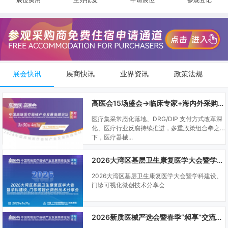
展会快讯
展商快讯
业界资讯
政策法规
高医会15场盛会→临床专家+海内外采购商双向对接
医疗集采常态化落地、DRG/DIP 支付方式改革深
化、医疗行业反腐持续推进，多重政策组合拳之
下，医疗器械...
2026大湾区基层卫生康复医学大会暨学科建设、门诊可视化微创技术分享会
2026大湾区基层卫生康复医学大会暨学科建设、
门诊可视化微创技术分享会
2026新质医械严选会暨春季“昶享”交流会（高医展站）