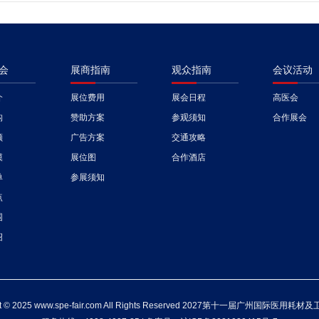
会
展商指南
观众指南
会议活动
介
展位费用
展会日程
高医会
构
赞助方案
参观须知
合作展会
顾
广告方案
交通攻略
模
展位图
合作酒店
单
参展须知
点
围
绍
ht © 2025 www.spe-fair.com All Rights Reserved 2027第十一届广州国际医用