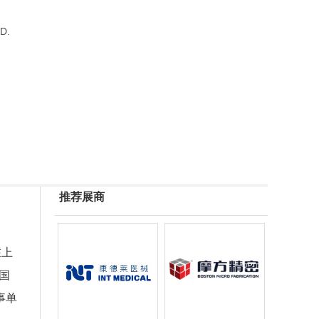
D.
推荐展商
在上
国
事单